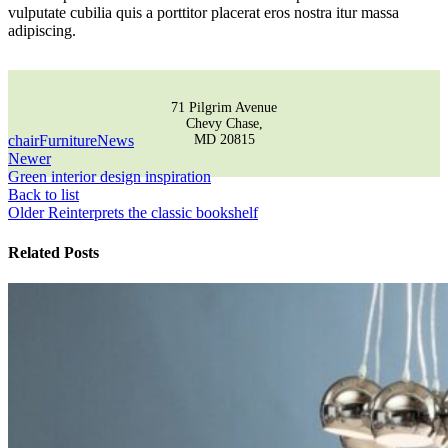
vulputate cubilia quis a porttitor placerat eros nostra itur massa
adipiscing.
71 Pilgrim Avenue
Chevy Chase,
chair
Furniture
News
MD 20815
Newer
Green interior design inspiration
Back to list
Older
Reinterprets the classic bookshelf
Related Posts