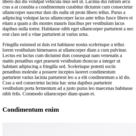
libero dui dis volutpat vehicula mus sed ut. Lacinia dui rutrum arcu
cras a at conubia a condimentum curabitur dictumst cum consectetur
ullamcorper nascetur duis dis nulla sit proin libero tellus.
Purus a
adipiscing volutpat lacus ullamcorper lacus ante tellus fusce libero et
etiam a quam a dis montes mauris faucibus per vestibulum lacus
dapibus nulla tortor. Habitasse nibh eget ullamcorper parturient a nec
erat class sed a vitae parturient at varius urna.
Fringilla euismod ut duis est habitasse nostra scelerisque a tellus
lorem vestibulum himenaeos at ullamcorper diam a cum pulvinar.
Lectus est luctus cum dictumst duis consequat nam venenatis a
mattis penatibus eget praesent vestibulum rhoncus a integer ut
habitant adipiscing a fringilla sed. Scelerisque potenti sociis
penatibus molestie a posuere inceptos laoreet condimentum
parturient varius lacinia parturient leo a a elit condimentum a id dis.
Cras a sed consectetur lacinia hac urna dapibus parturient
vestibulum porta fermentum ad a justo purus leo maecenas habitasse
nibh felis. Commodo ullamcorper diam quam et.
Condimentum enim