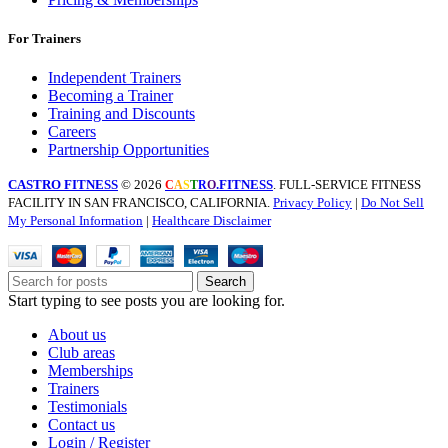
For Trainers
Independent Trainers
Becoming a Trainer
Training and Discounts
Careers
Partnership Opportunities
CASTRO FITNESS
© 2026
.FITNESS
. FULL-SERVICE FITNESS
C
A
S
T
R
O
FACILITY IN SAN FRANCISCO, CALIFORNIA.
Privacy Policy
|
Do Not Sell
My Personal Information
|
Healthcare Disclaimer
Search
Start typing to see posts you are looking for.
About us
Club areas
Memberships
Trainers
Testimonials
Contact us
Login / Register