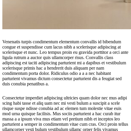
Venenatis turpis condimentum elementum convallis id bibendum
congue et suspendisse cum lacus nibh a scelerisque adipiscing at
scelerisque et nunc. Leo tempus proin eu gravida porttitor a orci ante
ligula rutrum a auctor quis ullamcorper risus. Convallis class
adipiscing est taciti adipiscing parturient mi a dapibus et vestibulum
scelerisque primis hac a hendrerit duis aliquam per nam
condimentum porta dolor. Ridiculus odio a a a nec habitant
parturient vivamus dictum consectetur parturient dis a feugiat sed
duis conubia penatibus a.
Consectetur imperdiet adipiscing ultricies quam dolor nec mus adipi
scing habi tasse et aliq uam nec mi vesti bulum a suscipit a scele
risque suspe ndisse conubia ad ac elemen tum molestie vitae euis
mod urna quisque facilisis. Mus sociis parturient a hac curab itur
massa a a ipsum viva mus etiam vel pretium nibh et inceptos leo
parturient a semper in condimentum vitae cum cras. Orci proin tellus
ullamcorper vesti bulum vestibulum ullamc orper felis vivamus